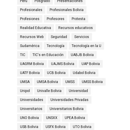
Perú
Posgrado
Presentaciones
Profesionales
Profesionales Bolivia
Profesiones
Profesores
Protesta
Realidad Educativa
Recursos educativos
Recursos Web
Seguridad
Servicios
Sudamérica
Tecnología
Tecnología en la U
TIC
TIC's en Educación
UABJB Bolivia
UAGRM Bolivia
UAJMS Bolivia
UAP Bolivia
UATF Bolivia
UCB Bolivia
Udabol Bolivia
UMSA
UMSA Bolivia
UMSS
UMSS Bolivia
Unipol
Univalle Bolivia
Universidad
Universidades
Universidades Privadas
Universitarios
Universitarios Bolivia
UNO Bolivia
UNSXX
UPEA Bolivia
USB Bolivia
USFX Bolivia
UTO Bolivia