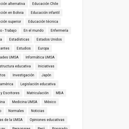
ción alternativa
Educación Chile
ción en Bolivia
Educación infantil
ción superior
Educación técnica
o - Trabajo
En el mundo
Enfermería
ña
Estadísticas
Estados Unidos
iantes
Estudios
Europa
tades UMSA
Informática UMSA
structura educativa
Iniciativas
utos
Investigación
Japón
oamérica
Legislación educativa
 y Escritores
Matriculación
MBA
ina
Medicina UMSA
México
o
Normales
Noticias
ias de la UMSA
Opiniones educativas
uay
Personajes
Perú
Posgrado