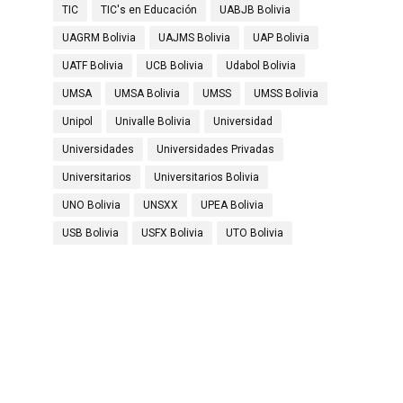
TIC
TIC's en Educación
UABJB Bolivia
UAGRM Bolivia
UAJMS Bolivia
UAP Bolivia
UATF Bolivia
UCB Bolivia
Udabol Bolivia
UMSA
UMSA Bolivia
UMSS
UMSS Bolivia
Unipol
Univalle Bolivia
Universidad
Universidades
Universidades Privadas
Universitarios
Universitarios Bolivia
UNO Bolivia
UNSXX
UPEA Bolivia
USB Bolivia
USFX Bolivia
UTO Bolivia