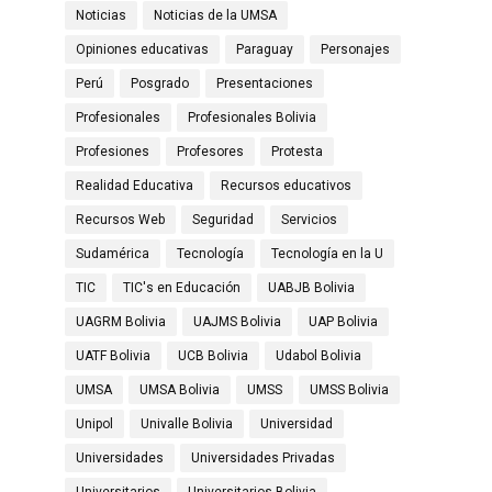
Noticias
Noticias de la UMSA
Opiniones educativas
Paraguay
Personajes
Perú
Posgrado
Presentaciones
Profesionales
Profesionales Bolivia
Profesiones
Profesores
Protesta
Realidad Educativa
Recursos educativos
Recursos Web
Seguridad
Servicios
Sudamérica
Tecnología
Tecnología en la U
TIC
TIC's en Educación
UABJB Bolivia
UAGRM Bolivia
UAJMS Bolivia
UAP Bolivia
UATF Bolivia
UCB Bolivia
Udabol Bolivia
UMSA
UMSA Bolivia
UMSS
UMSS Bolivia
Unipol
Univalle Bolivia
Universidad
Universidades
Universidades Privadas