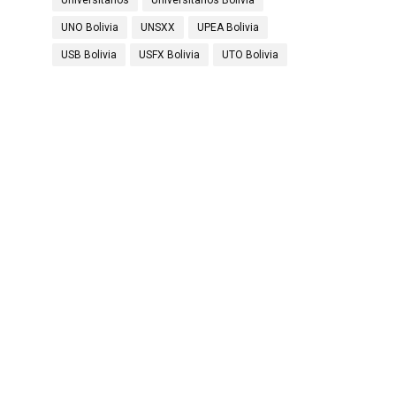
Universitarios
Universitarios Bolivia
UNO Bolivia
UNSXX
UPEA Bolivia
USB Bolivia
USFX Bolivia
UTO Bolivia