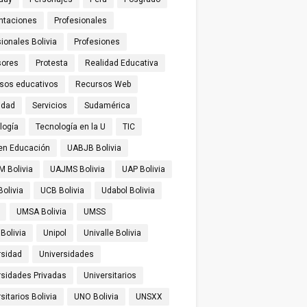
ntaciones
Profesionales
ionales Bolivia
Profesiones
sores
Protesta
Realidad Educativa
sos educativos
Recursos Web
idad
Servicios
Sudamérica
logía
Tecnología en la U
TIC
 en Educación
UABJB Bolivia
 Bolivia
UAJMS Bolivia
UAP Bolivia
olivia
UCB Bolivia
Udabol Bolivia
UMSA Bolivia
UMSS
Bolivia
Unipol
Univalle Bolivia
rsidad
Universidades
rsidades Privadas
Universitarios
sitarios Bolivia
UNO Bolivia
UNSXX