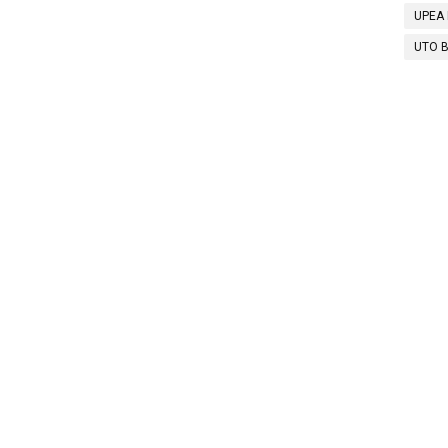
UPEA 
UTO B