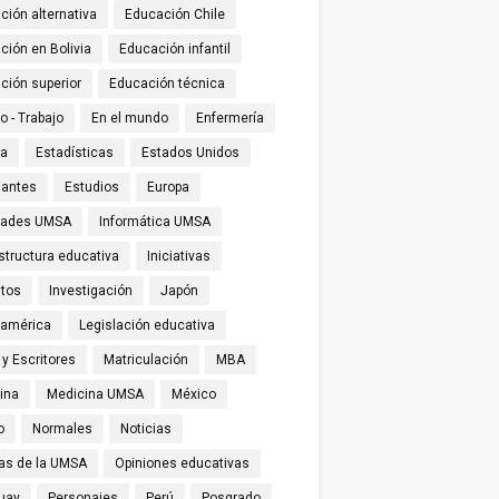
ción alternativa
Educación Chile
ción en Bolivia
Educación infantil
ción superior
Educación técnica
o - Trabajo
En el mundo
Enfermería
ña
Estadísticas
Estados Unidos
iantes
Estudios
Europa
tades UMSA
Informática UMSA
structura educativa
Iniciativas
utos
Investigación
Japón
oamérica
Legislación educativa
 y Escritores
Matriculación
MBA
ina
Medicina UMSA
México
o
Normales
Noticias
ias de la UMSA
Opiniones educativas
uay
Personajes
Perú
Posgrado