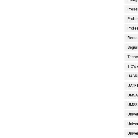
Prese
Profes
Profe
Recur
Segur
Tecno
TIC's
UAGRM
UATF B
UMSA
UMSS 
Unive
Unive
Univer