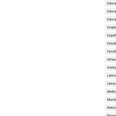
Educa
Educa
Educa
Emple
Espa
Estud
Facul
Infrae
Instit
Latin
Libros
Medic
Mund
Notic
Parag