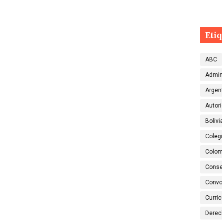
Eti
ABC
Admin
Argen
Autor
Bolivi
Colegi
Colom
Conse
Convo
Currí
Dere