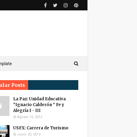
mplate
ular Posts
La Paz: Unidad Educativa
"Ignacio Calderón " Fe y
Alegría I - III
Agosto 15, 2012
USFX: Carrera de Turismo
Junio 20, 2013