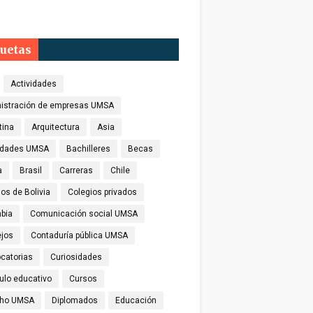
quetas
Actividades
istración de empresas UMSA
tina
Arquitectura
Asia
idades UMSA
Bachilleres
Becas
a
Brasil
Carreras
Chile
os de Bolivia
Colegios privados
bia
Comunicación social UMSA
jos
Contaduría pública UMSA
catorias
Curiosidades
culo educativo
Cursos
cho UMSA
Diplomados
Educación