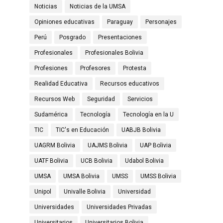
Noticias
Noticias de la UMSA
Opiniones educativas
Paraguay
Personajes
Perú
Posgrado
Presentaciones
Profesionales
Profesionales Bolivia
Profesiones
Profesores
Protesta
Realidad Educativa
Recursos educativos
Recursos Web
Seguridad
Servicios
Sudamérica
Tecnología
Tecnología en la U
TIC
TIC's en Educación
UABJB Bolivia
UAGRM Bolivia
UAJMS Bolivia
UAP Bolivia
UATF Bolivia
UCB Bolivia
Udabol Bolivia
UMSA
UMSA Bolivia
UMSS
UMSS Bolivia
Unipol
Univalle Bolivia
Universidad
Universidades
Universidades Privadas
Universitarios
Universitarios Bolivia