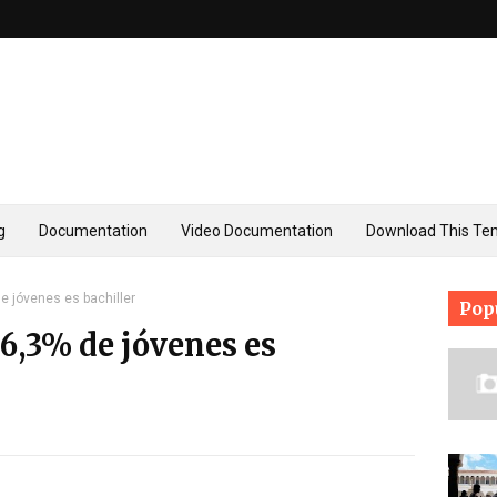
g
Documentation
Video Documentation
Download This Te
de jóvenes es bachiller
Pop
56,3% de jóvenes es