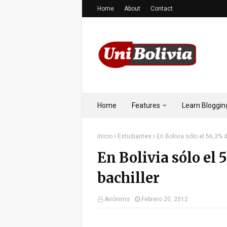
Home
About
Contact
Home
Features
Learn Bloggin
Inicio
Estudiantes
En Bolivia sólo el 56,3% 
En Bolivia sólo el 
bachiller
Anónimo
Febrero 20, 2012