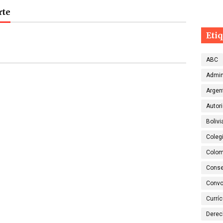
rte
Eti
ABC
Admin
Argen
Autor
Bolivi
Colegi
Colom
Conse
Convo
Currí
Dere