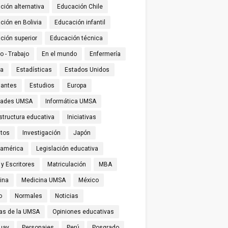
ción alternativa
Educación Chile
ción en Bolivia
Educación infantil
ción superior
Educación técnica
o - Trabajo
En el mundo
Enfermería
ña
Estadísticas
Estados Unidos
iantes
Estudios
Europa
tades UMSA
Informática UMSA
structura educativa
Iniciativas
utos
Investigación
Japón
oamérica
Legislación educativa
 y Escritores
Matriculación
MBA
ina
Medicina UMSA
México
o
Normales
Noticias
ias de la UMSA
Opiniones educativas
uay
Personajes
Perú
Posgrado