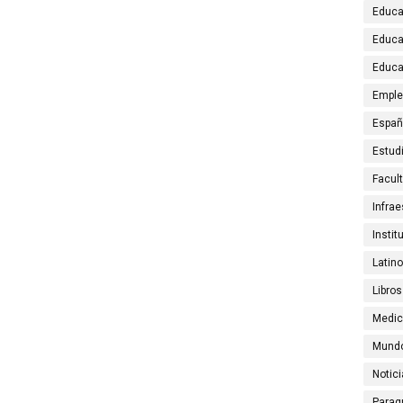
Educa
Educa
Educa
Emple
Espa
Estud
Facul
Infrae
Instit
Latin
Libros
Medic
Mund
Notic
Parag