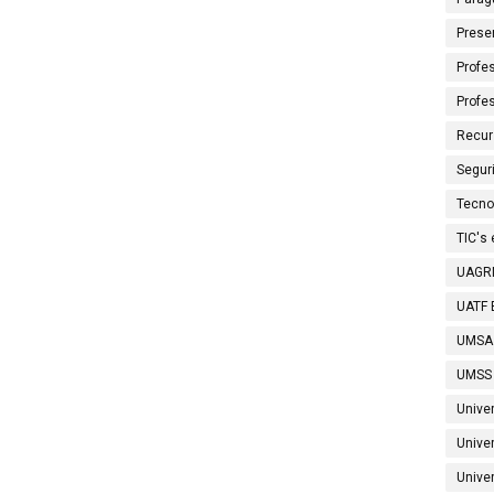
Prese
Profes
Profe
Recur
Segur
Tecno
TIC's
UAGRM
UATF B
UMSA
UMSS 
Unive
Unive
Univer