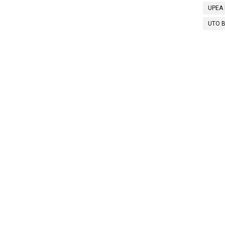
UPEA 
UTO B