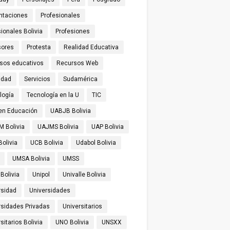
ntaciones
Profesionales
ionales Bolivia
Profesiones
sores
Protesta
Realidad Educativa
sos educativos
Recursos Web
idad
Servicios
Sudamérica
logía
Tecnología en la U
TIC
 en Educación
UABJB Bolivia
 Bolivia
UAJMS Bolivia
UAP Bolivia
olivia
UCB Bolivia
Udabol Bolivia
UMSA Bolivia
UMSS
Bolivia
Unipol
Univalle Bolivia
rsidad
Universidades
rsidades Privadas
Universitarios
sitarios Bolivia
UNO Bolivia
UNSXX