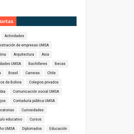
quetas
Actividades
istración de empresas UMSA
tina
Arquitectura
Asia
idades UMSA
Bachilleres
Becas
a
Brasil
Carreras
Chile
os de Bolivia
Colegios privados
bia
Comunicación social UMSA
jos
Contaduría pública UMSA
catorias
Curiosidades
culo educativo
Cursos
cho UMSA
Diplomados
Educación