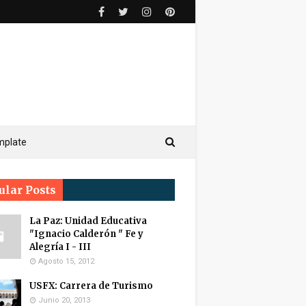
mplate
ular Posts
La Paz: Unidad Educativa
"Ignacio Calderón " Fe y
Alegría I - III
Agosto 15, 2012
USFX: Carrera de Turismo
Junio 20, 2013