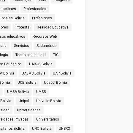
ntaciones
Profesionales
ionales Bolivia
Profesiones
sores
Protesta
Realidad Educativa
sos educativos
Recursos Web
idad
Servicios
Sudamérica
logía
Tecnología en la U
TIC
 en Educación
UABJB Bolivia
 Bolivia
UAJMS Bolivia
UAP Bolivia
olivia
UCB Bolivia
Udabol Bolivia
UMSA Bolivia
UMSS
Bolivia
Unipol
Univalle Bolivia
rsidad
Universidades
rsidades Privadas
Universitarios
sitarios Bolivia
UNO Bolivia
UNSXX