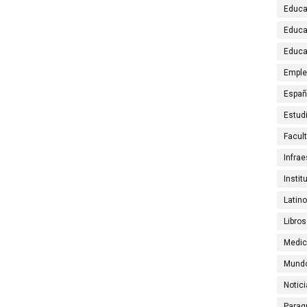
Educa
Educa
Educa
Emple
Espa
Estud
Facul
Infrae
Instit
Latin
Libros
Medic
Mund
Notic
Parag