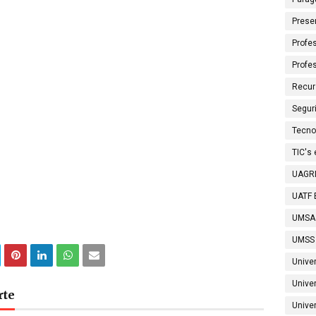
Prese
Profes
Profe
Recur
Segur
Tecno
TIC's
UAGRM
UATF B
UMSA
UMSS 
Unive
Unive
rte
Univer