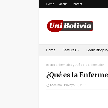
Home
About
Contact
Home
Features
Learn Bloggin
Inicio
Enfermería
¿Qué es la Enfermería?
¿Qué es la Enferme
Anónimo
Mayo 13, 2011