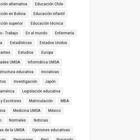
ción alternativa
Educación Chile
ción en Bolivia
Educación infantil
ción superior
Educación técnica
o - Trabajo
En el mundo
Enfermería
ña
Estadísticas
Estados Unidos
iantes
Estudios
Europa
tades UMSA
Informática UMSA
structura educativa
Iniciativas
utos
Investigación
Japón
oamérica
Legislación educativa
 y Escritores
Matriculación
MBA
ina
Medicina UMSA
México
o
Normales
Noticias
ias de la UMSA
Opiniones educativas
uay
Personajes
Perú
Posgrado