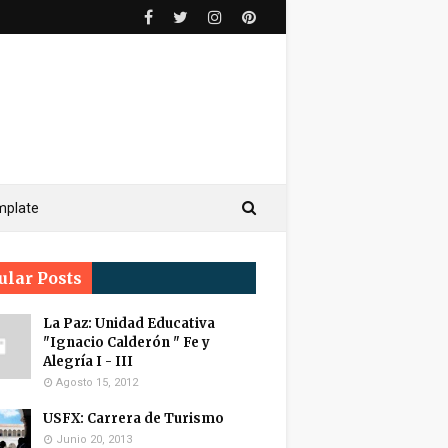
mplate
ular Posts
La Paz: Unidad Educativa
"Ignacio Calderón " Fe y
Alegría I - III
Agosto 15, 2012
USFX: Carrera de Turismo
Junio 20, 2013