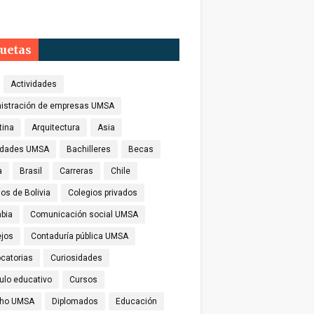
quetas
Actividades
istración de empresas UMSA
tina
Arquitectura
Asia
idades UMSA
Bachilleres
Becas
a
Brasil
Carreras
Chile
os de Bolivia
Colegios privados
bia
Comunicación social UMSA
jos
Contaduría pública UMSA
catorias
Curiosidades
culo educativo
Cursos
cho UMSA
Diplomados
Educación