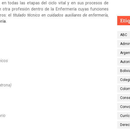
d en todas las etapas del ciclo vital y en sus procesos de
e otra profesión dentro de la Enfermería cuyas funciones
ros: el
titulado técnico en cuidados auxiliares de enfermería
,
Eti
ería
.
ABC
Admin
Argen
gicos
Autor
Bolivi
Colegi
atrona)
Colom
Conse
Convo
orio
Currí
Dere