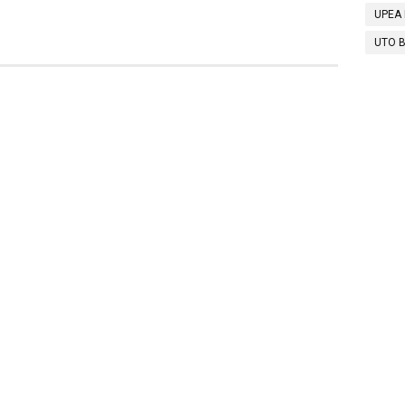
UPEA 
UTO B