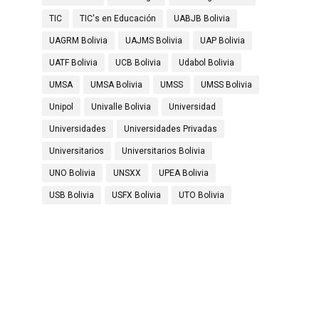
TIC
TIC's en Educación
UABJB Bolivia
UAGRM Bolivia
UAJMS Bolivia
UAP Bolivia
UATF Bolivia
UCB Bolivia
Udabol Bolivia
UMSA
UMSA Bolivia
UMSS
UMSS Bolivia
Unipol
Univalle Bolivia
Universidad
Universidades
Universidades Privadas
Universitarios
Universitarios Bolivia
UNO Bolivia
UNSXX
UPEA Bolivia
USB Bolivia
USFX Bolivia
UTO Bolivia