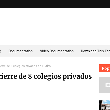
g
Documentation
Video Documentation
Download This Te
erre de 8 colegios privados de El Alto
Pop
ierre de 8 colegios privados