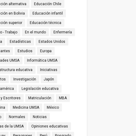
ción alternativa
Educación Chile
ción en Bolivia
Educación infantil
ción superior
Educación técnica
o - Trabajo
En el mundo
Enfermería
ña
Estadísticas
Estados Unidos
iantes
Estudios
Europa
tades UMSA
Informática UMSA
structura educativa
Iniciativas
utos
Investigación
Japón
oamérica
Legislación educativa
 y Escritores
Matriculación
MBA
ina
Medicina UMSA
México
o
Normales
Noticias
ias de la UMSA
Opiniones educativas
uay
Personajes
Perú
Posgrado