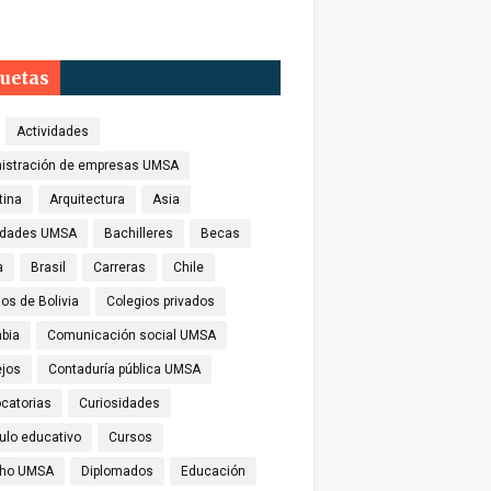
quetas
Actividades
istración de empresas UMSA
tina
Arquitectura
Asia
idades UMSA
Bachilleres
Becas
a
Brasil
Carreras
Chile
os de Bolivia
Colegios privados
bia
Comunicación social UMSA
jos
Contaduría pública UMSA
catorias
Curiosidades
culo educativo
Cursos
cho UMSA
Diplomados
Educación