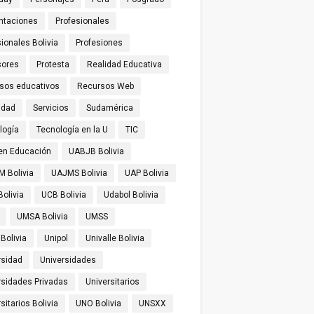
ntaciones
Profesionales
ionales Bolivia
Profesiones
sores
Protesta
Realidad Educativa
sos educativos
Recursos Web
idad
Servicios
Sudamérica
logía
Tecnología en la U
TIC
 en Educación
UABJB Bolivia
 Bolivia
UAJMS Bolivia
UAP Bolivia
olivia
UCB Bolivia
Udabol Bolivia
UMSA Bolivia
UMSS
Bolivia
Unipol
Univalle Bolivia
rsidad
Universidades
rsidades Privadas
Universitarios
sitarios Bolivia
UNO Bolivia
UNSXX