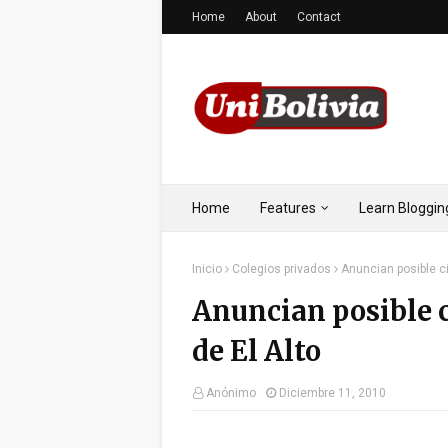
Home
About
Contact
Home
Features
Learn Bloggin
Inicio
Colegios privados
Anuncian posible ci
Anuncian posible c
de El Alto
Anónimo
Diciembre 11, 2010