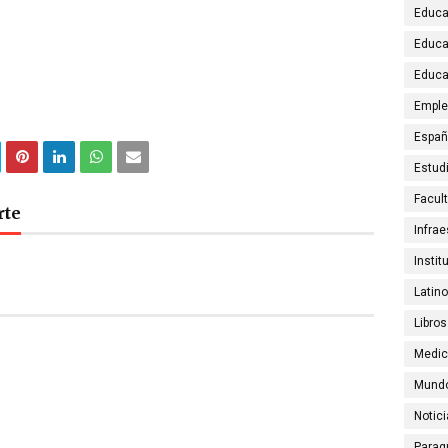
Educa
Educa
Educa
Emple
Espa
Estud
Facul
rte
Infrae
Instit
Latin
Libros
Medic
Mund
Notic
Parag