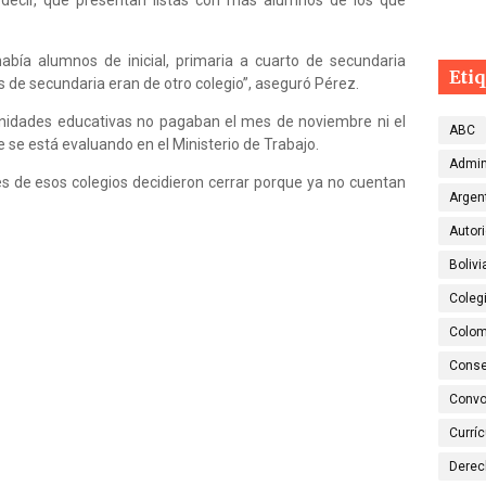
 decir, que presentan listas con más alumnos de los que
abía alumnos de inicial, primaria a cuarto de secundaria
Eti
 de secundaria eran de otro colegio”, aseguró Pérez.
unidades educativas no pagaban el mes de noviembre ni el
ABC
e se está evaluando en el Ministerio de Trabajo.
Admin
res de esos colegios decidieron cerrar porque ya no cuentan
Argen
Autor
Bolivi
Colegi
Colom
Conse
Convo
Currí
Dere