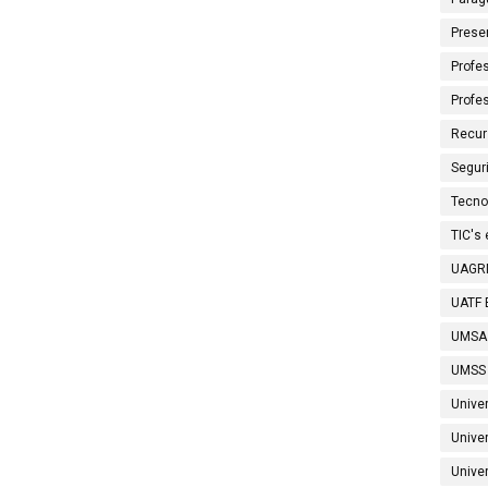
Prese
Profes
Profe
Recur
Segur
Tecno
TIC's
UAGRM
UATF B
UMSA
UMSS 
Unive
Unive
Univer