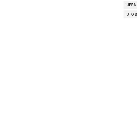
UPEA 
UTO B