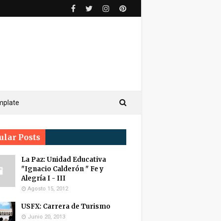
mplate
ular Posts
La Paz: Unidad Educativa
"Ignacio Calderón " Fe y
Alegría I - III
Agosto 15, 2012
USFX: Carrera de Turismo
Junio 20, 2013