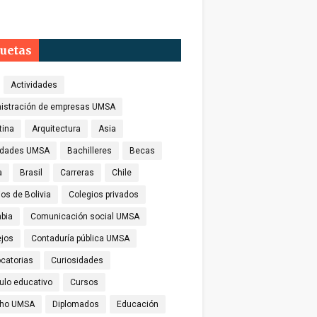
quetas
Actividades
istración de empresas UMSA
tina
Arquitectura
Asia
idades UMSA
Bachilleres
Becas
a
Brasil
Carreras
Chile
os de Bolivia
Colegios privados
bia
Comunicación social UMSA
jos
Contaduría pública UMSA
catorias
Curiosidades
culo educativo
Cursos
cho UMSA
Diplomados
Educación