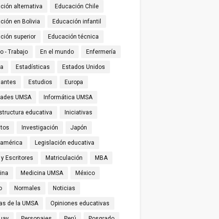
ción alternativa
Educación Chile
ción en Bolivia
Educación infantil
ción superior
Educación técnica
o - Trabajo
En el mundo
Enfermería
ña
Estadísticas
Estados Unidos
iantes
Estudios
Europa
tades UMSA
Informática UMSA
structura educativa
Iniciativas
utos
Investigación
Japón
oamérica
Legislación educativa
 y Escritores
Matriculación
MBA
ina
Medicina UMSA
México
o
Normales
Noticias
ias de la UMSA
Opiniones educativas
uay
Personajes
Perú
Posgrado