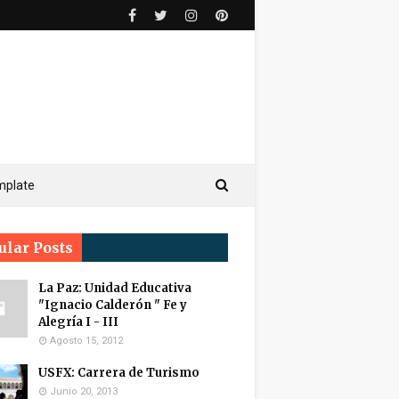
mplate
ular Posts
La Paz: Unidad Educativa
"Ignacio Calderón " Fe y
Alegría I - III
Agosto 15, 2012
USFX: Carrera de Turismo
Junio 20, 2013