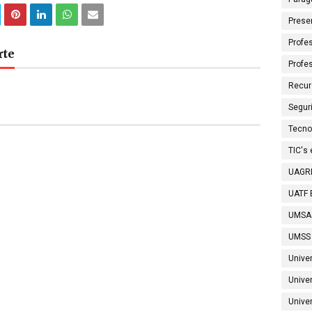
Prese
Profes
rte
Profe
Recur
Segur
Tecno
TIC's
UAGRM
UATF B
UMSA
UMSS 
Unive
Unive
Univer