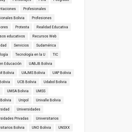
ntaciones
Profesionales
ionales Bolivia
Profesiones
sores
Protesta
Realidad Educativa
sos educativos
Recursos Web
idad
Servicios
Sudamérica
logía
Tecnología en la U
TIC
 en Educación
UABJB Bolivia
 Bolivia
UAJMS Bolivia
UAP Bolivia
olivia
UCB Bolivia
Udabol Bolivia
UMSA Bolivia
UMSS
Bolivia
Unipol
Univalle Bolivia
rsidad
Universidades
rsidades Privadas
Universitarios
sitarios Bolivia
UNO Bolivia
UNSXX