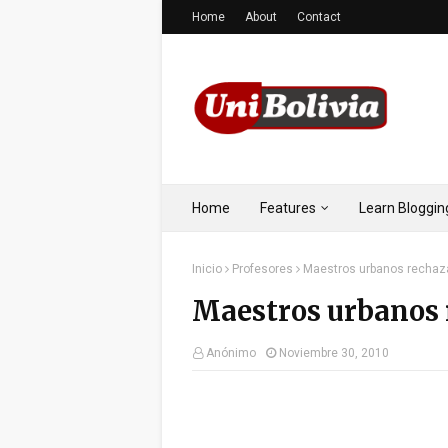
Home
About
Contact
Home
Features
Learn Bloggin
Inicio
Profesores
Maestros urbanos rechaz
Maestros urbanos 
Anónimo
Noviembre 30, 2010