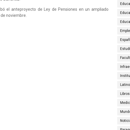
Educa
robó el anteproyecto de Ley de Pensiones en un ampliado
Educa
 de noviembre.
Educa
Emple
Espa
Estud
Facul
Infrae
Instit
Latin
Libros
Medic
Mund
Notic
Parag