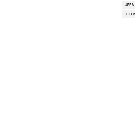
UPEA 
UTO B