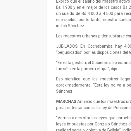
Explicó que el salario del maestro activo
Bs 1.900 y en el mejor de los casos Bs 2
un sueldo de Bs 4.000 a 4.500 para rec
ese sueldo, por lo tanto, nuestro sueld
indicó Sánchez.
Los maestros urbanos piden jubilarse con
JUBILADOS En Cochabamba hay 4.000
“perjudicados” por las disposiciones del G
“En esta gestión, el Gobierno sólo estarí
tan sólo en la primera etapa”, dijo.
Eso significa que los maestros llega
aproximadamente. “Esta ley no va a ben
Sánchez.
MARCHAS
Anunció que los maestros urb
para protestar contra la Ley de Pensione
“Vamos a derrotar las leyes que apruebe
leyes impuestas por Gonzalo Sánchez de
realidad social y objetiva de Bolivia”, ind