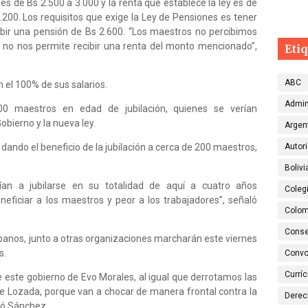
 es de Bs 2.500 a 3.000 y la renta que establece la ley es de
.200. Los requisitos que exige la Ley de Pensiones es tener
ibir una pensión de Bs 2.600. “Los maestros no percibimos
o no nos permite recibir una renta del monto mencionado”,
Eti
ABC
 el 100% de sus salarios.
Admin
 maestros en edad de jubilación, quienes se verían
obierno y la nueva ley.
Argen
a dando el beneficio de la jubilación a cerca de 200 maestros,
Autor
Bolivi
rían a jubilarse en su totalidad de aquí a cuatro años
Colegi
eficiar a los maestros y peor a los trabajadores”, señaló
Colom
Conse
anos, junto a otras organizaciones marcharán este viernes
s.
Convo
Currí
 este gobierno de Evo Morales, al igual que derrotamos las
 Lozada, porque van a chocar de manera frontal contra la
Dere
icó Sánchez.