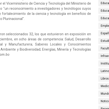
 el Viceministerio de Ciencia y Tecnología del Ministerio de
Educa
o "un reconocimiento a investigadores y tecnólogos cuyos
Educa
 fortalecimiento de la ciencia y tecnología en beneficio de
Educa
o Plurinacional".
Emple
Espa
ron seleccionados 32, los que estuvieron en exposición en
iciembre, en ocho áreas de competencia: Salud, Desarrollo
Estud
rial y Manufacturera; Saberes Locales y Conocimientos
Facul
Ambiente y Biodiversidad; Energías, Minería y Tecnologías
com.bo
Infrae
Instit
Latin
Libros
Medic
Mund
Notic
Parag