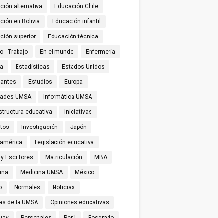
ción alternativa
Educación Chile
ción en Bolivia
Educación infantil
ción superior
Educación técnica
o - Trabajo
En el mundo
Enfermería
ña
Estadísticas
Estados Unidos
iantes
Estudios
Europa
tades UMSA
Informática UMSA
structura educativa
Iniciativas
utos
Investigación
Japón
oamérica
Legislación educativa
 y Escritores
Matriculación
MBA
ina
Medicina UMSA
México
o
Normales
Noticias
ias de la UMSA
Opiniones educativas
uay
Personajes
Perú
Posgrado