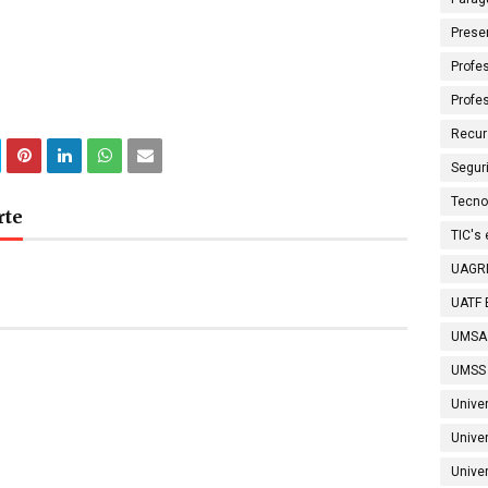
Prese
Profes
Profe
Recur
Segur
Tecno
rte
TIC's
UAGRM
UATF B
UMSA
UMSS 
Unive
Unive
Univer