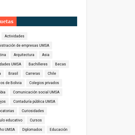
quetas
Actividades
istración de empresas UMSA
tina
Arquitectura
Asia
idades UMSA
Bachilleres
Becas
a
Brasil
Carreras
Chile
os de Bolivia
Colegios privados
bia
Comunicación social UMSA
jos
Contaduría pública UMSA
catorias
Curiosidades
culo educativo
Cursos
cho UMSA
Diplomados
Educación