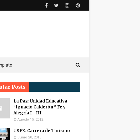
mplate
ular Posts
La Paz: Unidad Educativa
"Ignacio Calderón " Fe y
Alegría I - III
Agosto 15, 2012
USFX: Carrera de Turismo
Junio 20, 2013