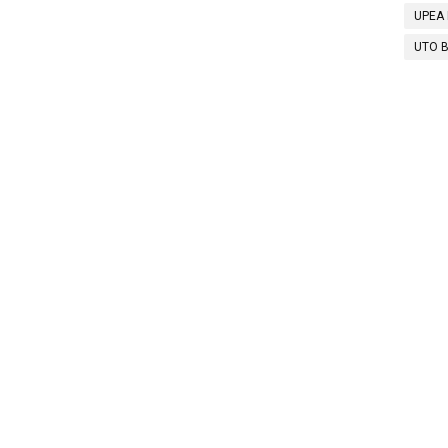
UPEA 
UTO B