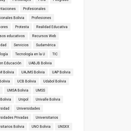
ntaciones
Profesionales
ionales Bolivia
Profesiones
sores
Protesta
Realidad Educativa
sos educativos
Recursos Web
idad
Servicios
Sudamérica
logía
Tecnología en la U
TIC
 en Educación
UABJB Bolivia
 Bolivia
UAJMS Bolivia
UAP Bolivia
olivia
UCB Bolivia
Udabol Bolivia
UMSA Bolivia
UMSS
Bolivia
Unipol
Univalle Bolivia
rsidad
Universidades
rsidades Privadas
Universitarios
sitarios Bolivia
UNO Bolivia
UNSXX