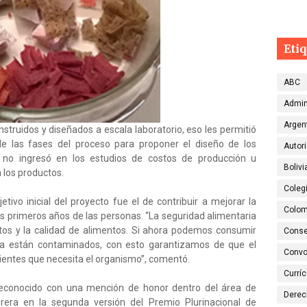
Eti
ABC
Admin
Argen
struidos y diseñados a escala laboratorio, eso les permitió
 las fases del proceso para proponer el diseño de los
Autor
jo no ingresó en los estudios de costos de producción u
Bolivi
 los productos.
Colegi
etivo inicial del proyecto fue el de contribuir a mejorar la
Colom
os primeros años de las personas. “La seguridad alimentaria
ntos y la calidad de alimentos. Si ahora podemos consumir
Conse
a están contaminados, con esto garantizamos de que el
Convo
rientes que necesita el organismo”, comentó.
Currí
reconocido con una mención de honor dentro del área de
Dere
urera en la segunda versión del Premio Plurinacional de