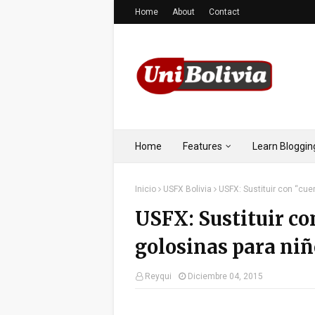
Home
About
Contact
Home
Features
Learn Bloggin
Inicio
USFX Bolivia
USFX: Sustituir con “cue
USFX: Sustituir con
golosinas para niñ
Reyqui
Diciembre 04, 2015