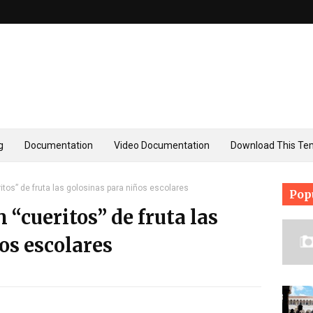
g
Documentation
Video Documentation
Download This Te
ritos” de fruta las golosinas para niños escolares
Pop
 “cueritos” de fruta las
os escolares