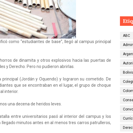
Eti
ABC
ficó como “estudiantes de base”, llegó al campus principal
Admin
Argen
chorros de dinamita y otros explosivos hacia las puertas de
Autor
es y Derecho. Pero no pudieron abrirlas.
Bolivi
a principal (Jordán y Oquendo) y lograron su cometido. De
Colegi
iantes que se encontraban en el lugar, el grupo de choque
Colom
l interior.
Conse
enos una decena de heridos leves.
Convo
atalla entre universitarios pasó al interior del campus y los
Currí
 llegado minutos antes en al menos tres carros patrulleros,
Dere