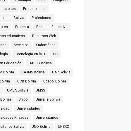
ntaciones
Profesionales
ionales Bolivia
Profesiones
sores
Protesta
Realidad Educativa
sos educativos
Recursos Web
idad
Servicios
Sudamérica
logía
Tecnología en la U
TIC
 en Educación
UABJB Bolivia
 Bolivia
UAJMS Bolivia
UAP Bolivia
olivia
UCB Bolivia
Udabol Bolivia
UMSA Bolivia
UMSS
Bolivia
Unipol
Univalle Bolivia
rsidad
Universidades
rsidades Privadas
Universitarios
sitarios Bolivia
UNO Bolivia
UNSXX