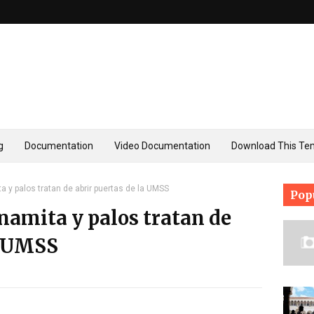
g
Documentation
Video Documentation
Download This Te
a y palos tratan de abrir puertas de la UMSS
Pop
namita y palos tratan de
a UMSS