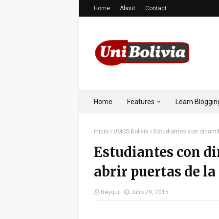
Home
About
Contact
Home
Features
Learn Bloggin
Inicio
UMSS Bolivia
Estudiantes con dinamit
Estudiantes con di
abrir puertas de l
Reyqui
Julio 29, 2015