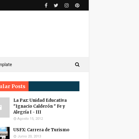
mplate
ular Posts
La Paz: Unidad Educativa
"Ignacio Calderón " Fe y
Alegría I - III
Agosto 15, 2012
USFX: Carrera de Turismo
Junio 20, 2013