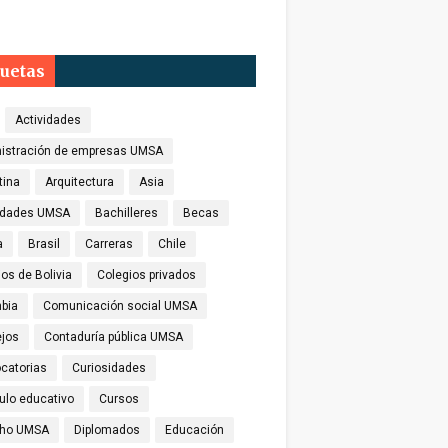
quetas
Actividades
istración de empresas UMSA
tina
Arquitectura
Asia
idades UMSA
Bachilleres
Becas
a
Brasil
Carreras
Chile
os de Bolivia
Colegios privados
bia
Comunicación social UMSA
jos
Contaduría pública UMSA
catorias
Curiosidades
culo educativo
Cursos
cho UMSA
Diplomados
Educación