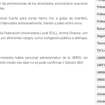
ar las pertenencias de los arrestados, encontraron una serie
Prese
tes.
Profes
cincel fuerte para cortar hierro frío a golpe de martillo),
Profe
fabricados artesanalmente, toletes y palos entre otros.
Recur
la Federación Universitaria Local (FUL), Jimmy Chávez, con
Segur
 por diferentes cargos, como instigación pública a delinquir,
Tecno
TIC's
rrestados había personal administrativo de la UMSS, sin
UAGRM
 este medio ese dato no se pudo confirmar.//
Opinión (BO)
UATF B
UMSA
UMSS 
Unive
Unive
Univer