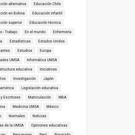
ción alternativa
Educación Chile
ción en Bolivia
Educación infantil
ción superior
Educación técnica
o - Trabajo
En el mundo
Enfermería
ña
Estadísticas
Estados Unidos
iantes
Estudios
Europa
tades UMSA
Informática UMSA
structura educativa
Iniciativas
utos
Investigación
Japón
oamérica
Legislación educativa
 y Escritores
Matriculación
MBA
ina
Medicina UMSA
México
o
Normales
Noticias
ias de la UMSA
Opiniones educativas
uay
Personajes
Perú
Posgrado