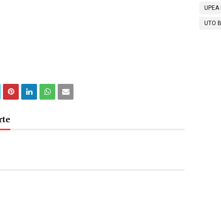
UPEA 
UTO B
rte