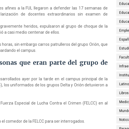
Educa
es afines a la FUL llegaron a defender las 17 semanas de
Educa
ularización de docentes extraordinarios sin examen de
Educa
 gravemente heridos, expulsaron al grupo de choque de la
Emple
ó a casi medio centenar de ellos.
Espa
 horas, sin embargo carros patrulleros del grupo Orión, que
Estud
uardando el campus.
Facul
rsonas que eran parte del grupo de
Infrae
Instit
arrollados ayer por la tarde en el campus principal de la
Latin
 los uniformados de los grupos Delta y Orión detuvieron a
Libros
Medic
 Fuerza Especial de Lucha Contra el Crimen (FELCC) en al
Mund
Notic
n el comedor de la FELCC para ser interrogados.
Parag