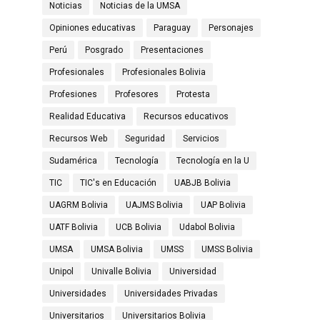
Noticias
Noticias de la UMSA
Opiniones educativas
Paraguay
Personajes
Perú
Posgrado
Presentaciones
Profesionales
Profesionales Bolivia
Profesiones
Profesores
Protesta
Realidad Educativa
Recursos educativos
Recursos Web
Seguridad
Servicios
Sudamérica
Tecnología
Tecnología en la U
TIC
TIC's en Educación
UABJB Bolivia
UAGRM Bolivia
UAJMS Bolivia
UAP Bolivia
UATF Bolivia
UCB Bolivia
Udabol Bolivia
UMSA
UMSA Bolivia
UMSS
UMSS Bolivia
Unipol
Univalle Bolivia
Universidad
Universidades
Universidades Privadas
Universitarios
Universitarios Bolivia